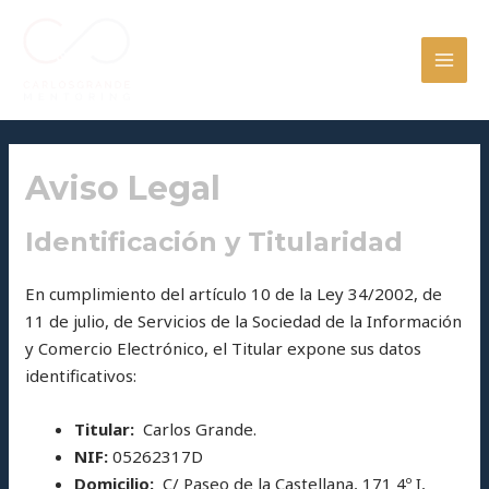
Ir
MAI
al
MEN
contenido
Aviso Legal
Identificación y Titularidad
En cumplimiento del artículo 10 de la Ley 34/2002, de
11 de julio, de Servicios de la Sociedad de la Información
y Comercio Electrónico, el Titular expone sus datos
identificativos:
Titular:
Carlos Grande.
NIF:
05262317D
Domicilio:
C/ Paseo de la Castellana, 171 4º I,